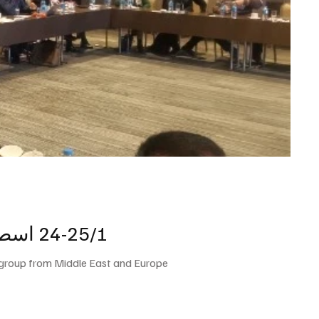
24-25/1 اسطنبول، تركيا: إطلاق التحالف العالمي ضد احتلال فلسطين
 group from Middle East and Europe..